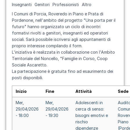
Insegnanti
Genitori
Professionisti
Altro
I Comuni di Porcia, Roveredo in Piano e Prata di
Pordenone, nell'ambito del progetto "
Una porta per il
futuro
" hanno organizzato un ciclo di incontri
formativi rivolti a genitori, insegnanti ed operatori
sociali. Sarà possibile iscriversi agli appuntamenti di
proprio interesse compilando il form.
L'iniziativa è realizzata in collaborazione con l'Ambito
Territoriale del Noncello, "Famiglie in Corso, Coop
Sociale Ascaretto.
La partecipazione è gratuita fino ad esaurimento dei
posti disponibili.
Inizio
Fine
Attività
Sede
Mer,
Mer,
Adolescenti in
Audit
29/04/2026
29/04/2026
cerca di senso:
Comun
- 18:00
- 19:30
bisogni emotivi e
Rover
rischio
Piano
dipendenze
(Pord