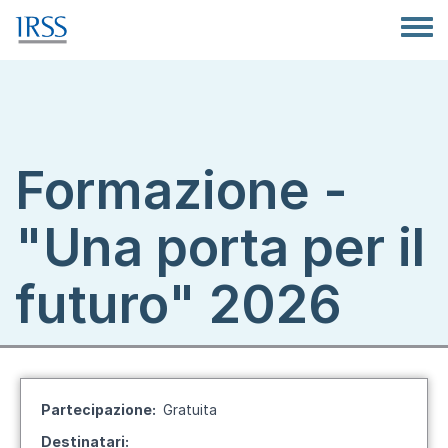
Salta al contenuto principale
Toggle
Formazione -
"Una porta per il
futuro" 2026
Partecipazione
Gratuita
Destinatari