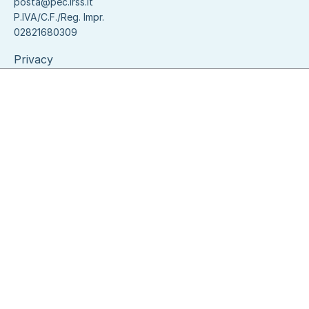
posta@pec.irss.it
P.IVA/C.F./Reg. Impr.
02821680309
Privacy