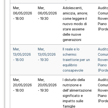
Mer,
Mer,
Adolescenti,
Audit
06/05/2026
06/05/2026
amicizia, amore;
Comun
- 18:00
- 19:30
come leggere il
Rover
nuovo modo di
Piano
stare assieme
(Pord
delle nuove
generazioni
Mer,
Mer,
Il reale e lo
Audit
13/05/2026
13/05/2026
schermo:
Comun
- 18:00
- 19:30
traiettorie per un
Rover
equilibrio
Piano
consapevole
(Pord
Mer,
Mer,
I disturbi della
Audit
20/05/2026
20/05/2026
nutrizione e
Comun
- 18:00
- 19:30
dell'alimentazione:
Rover
significato e
Piano
impatto sulle
(Pord
famiglie