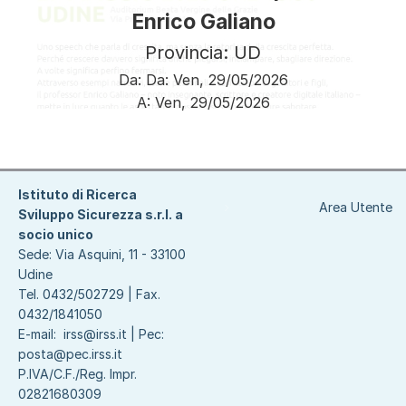
Enrico Galiano
Provincia: UD
Da:
Da:
Ven, 29/05/2026
A:
Ven, 29/05/2026
Paginazione
Istituto di Ricerca
Area Utente
Sviluppo Sicurezza s.r.l. a
socio unico
Sede: Via Asquini, 11 - 33100
Udine
Tel. 0432/502729 | Fax.
0432/1841050
E-mail:
irss@irss.it
| Pec:
posta@pec.irss.it
P.IVA/C.F./Reg. Impr.
02821680309