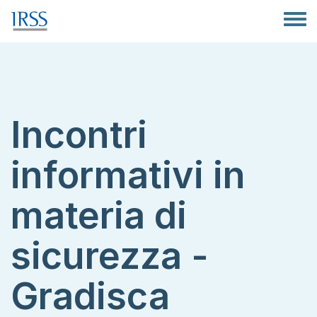
Salta al contenuto principale
Toggle
Incontri
informativi in
materia di
sicurezza -
Gradisca