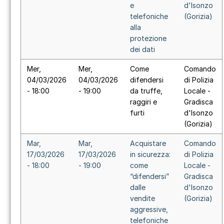
e
d'Isonzo
telefoniche
(Gorizia)
alla
protezione
dei dati
Mer,
Mer,
Come
Comando
04/03/2026
04/03/2026
difendersi
di Polizia
- 18:00
- 19:00
da truffe,
Locale -
raggiri e
Gradisca
furti
d'Isonzo
(Gorizia)
Mar,
Mar,
Acquistare
Comando
17/03/2026
17/03/2026
in sicurezza:
di Polizia
- 18:00
- 19:00
come
Locale -
“difendersi”
Gradisca
dalle
d'Isonzo
vendite
(Gorizia)
aggressive,
telefoniche