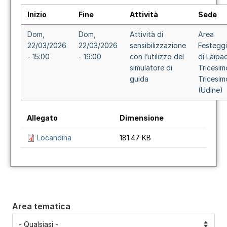
Inizio
Fine
Attività
Sede
Dom,
Dom,
Attività di
Area
22/03/2026
22/03/2026
sensibilizzazione
Festegg
- 15:00
- 19:00
con l’utilizzo del
di Laipa
simulatore di
Tricesim
guida
Tricesim
(Udine)
Allegato
Dimensione
Locandina
181.47 KB
Area tematica