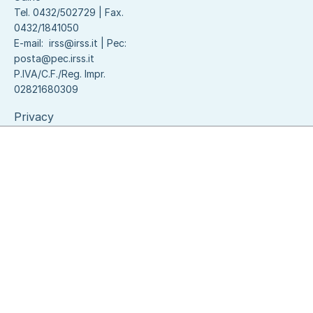
Tel. 0432/502729 | Fax.
0432/1841050
E-mail:
irss@irss.it
| Pec:
posta@pec.irss.it
P.IVA/C.F./Reg. Impr.
02821680309
Privacy