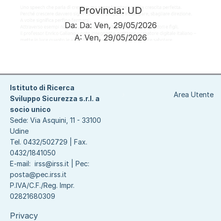
Provincia: UD
Da:
Da:
Ven, 29/05/2026
A:
Ven, 29/05/2026
Paginazione
Istituto di Ricerca
Area Utente
Sviluppo Sicurezza s.r.l. a
socio unico
Sede: Via Asquini, 11 - 33100
Udine
Tel. 0432/502729 | Fax.
0432/1841050
E-mail:
irss@irss.it
| Pec:
posta@pec.irss.it
P.IVA/C.F./Reg. Impr.
02821680309
Privacy