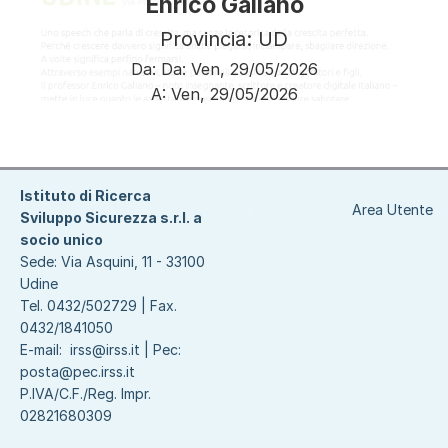
Enrico Galiano
Provincia: UD
Da:
Da:
Ven, 29/05/2026
A:
Ven, 29/05/2026
Paginazione
Istituto di Ricerca
Area Utente
Sviluppo Sicurezza s.r.l. a
socio unico
Sede: Via Asquini, 11 - 33100
Udine
Tel. 0432/502729 | Fax.
0432/1841050
E-mail:
irss@irss.it
| Pec:
posta@pec.irss.it
P.IVA/C.F./Reg. Impr.
02821680309