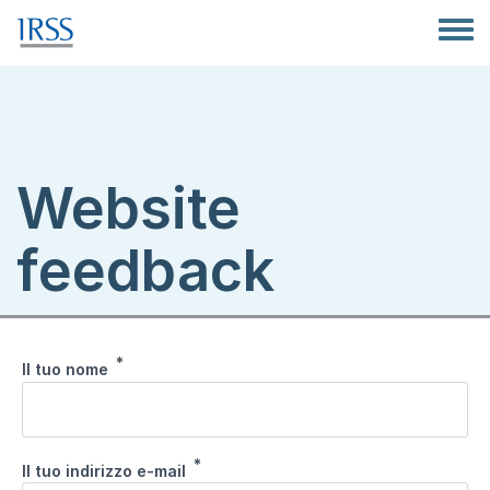
Salta al contenuto principale
Toggle
Website
feedback
Il tuo nome
Il tuo indirizzo e-mail