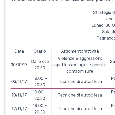
Strategie 
che 
Lunedì 30 
Sala d
Pagnacco 
Data
Orario
Argomento/attività
Violenze e aggressioni:
Dalle ore
Sa
30/10/17
aspetti psicologici e possibili
20.30
contromisure
19.00 –
Pa
03/11/17
Tecniche di autodifesa
20.30
19.00 –
Pa
10/11/17
Tecniche di autodifesa
20.30
19.00 –
Pa
17/11/17
Tecniche di autodifesa
20.30