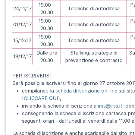
19.00 –
Pa
24/11/17
Tecniche di autodifesa
20.30
19.00 –
Pa
01/12/17
Tecniche di autodifesa
20.30
19.00 –
Pa
15/12/17
Tecniche di autodifesa
20.30
Dalle ore
Stalking: strategie di
Sa
18/12/17
20.30
prevenzione e contrasto
PER ISCRIVERSI
Sarà possibile iscriversi fino al giorno 27 ottobre 20
compilando la
scheda di iscrizione on-line
sul sit
(
CLICCARE QUI
);
inviando la scheda di iscrizione a
irss@irss.it
, opp
consegnando la scheda di iscrizione cartacea pres
seguenti orari - dal lunedì al venerdì dalle 11.00 
La scheda di iscrizione è anche scaricabile dal sito