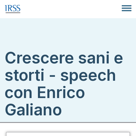
Salta al contenuto principale
Toggle
Crescere sani e
storti - speech
con Enrico
Galiano