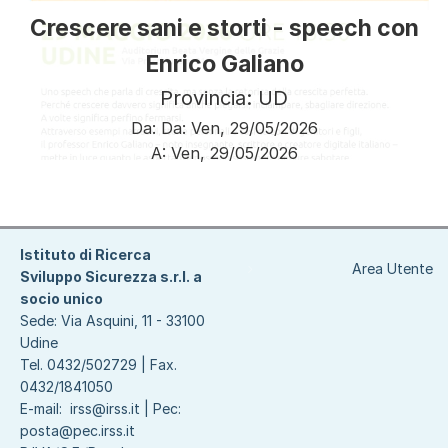
Crescere sani e storti - speech con
Enrico Galiano
Provincia: UD
Da:
Da:
Ven, 29/05/2026
A:
Ven, 29/05/2026
Paginazione
Istituto di Ricerca
Area Utente
Sviluppo Sicurezza s.r.l. a
socio unico
Sede: Via Asquini, 11 - 33100
Udine
Tel. 0432/502729 | Fax.
0432/1841050
E-mail:
irss@irss.it
| Pec:
posta@pec.irss.it