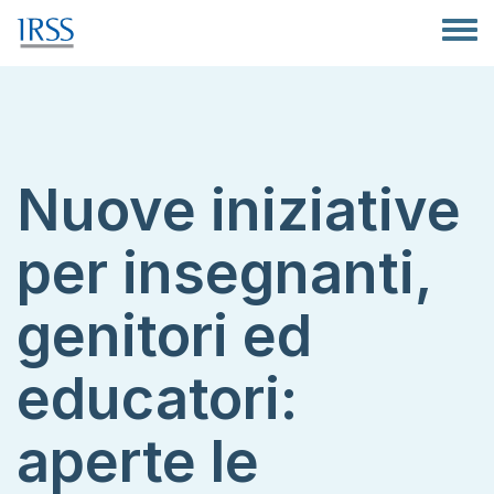
Salta al contenuto principale
Toggle
Nuove iniziative
per insegnanti,
genitori ed
educatori:
aperte le