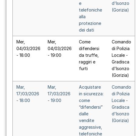
e
d'Isonzo
telefoniche
(Gorizia)
alla
protezione
dei dati
Mer,
Mer,
Come
Comando
04/03/2026
04/03/2026
difendersi
di Polizia
- 18:00
- 19:00
da truffe,
Locale -
raggiri e
Gradisca
furti
d'Isonzo
(Gorizia)
Mar,
Mar,
Acquistare
Comando
17/03/2026
17/03/2026
in sicurezza:
di Polizia
- 18:00
- 19:00
come
Locale -
“difendersi”
Gradisca
dalle
d'Isonzo
vendite
(Gorizia)
aggressive,
telefoniche