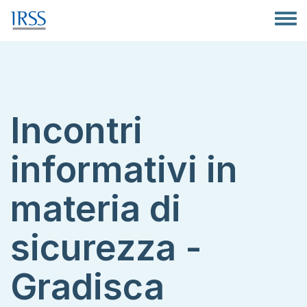
Salta al contenuto principale
Toggle
Incontri
informativi in
materia di
sicurezza -
Gradisca