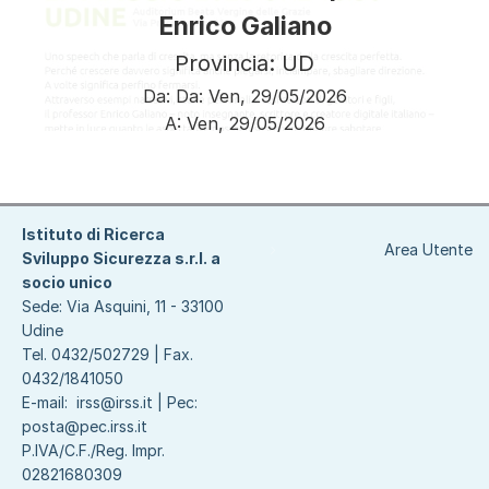
Enrico Galiano
Provincia: UD
Da:
Da:
Ven, 29/05/2026
A:
Ven, 29/05/2026
Paginazione
Istituto di Ricerca
Area Utente
Sviluppo Sicurezza s.r.l. a
socio unico
Sede: Via Asquini, 11 - 33100
Udine
Tel. 0432/502729 | Fax.
0432/1841050
E-mail:
irss@irss.it
| Pec:
posta@pec.irss.it
P.IVA/C.F./Reg. Impr.
02821680309