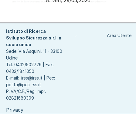
A:
Ven, 29/05/2026
Paginazione
Istituto di Ricerca
Area Utente
Sviluppo Sicurezza s.r.l. a
socio unico
Sede: Via Asquini, 11 - 33100
Udine
Tel. 0432/502729 | Fax.
0432/1841050
E-mail:
irss@irss.it
| Pec:
posta@pec.irss.it
P.IVA/C.F./Reg. Impr.
02821680309
Privacy