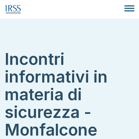
Salta al contenuto principale
Toggle
Incontri
informativi in
materia di
sicurezza -
Monfalcone