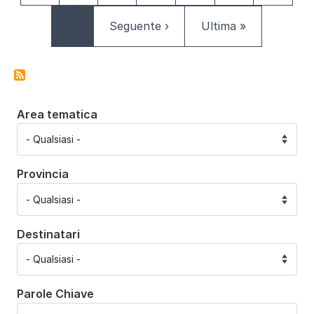
Pagina successiva
Ultima pagina
…
Seguente ›
Ultima »
Area tematica
Provincia
Destinatari
Parole Chiave