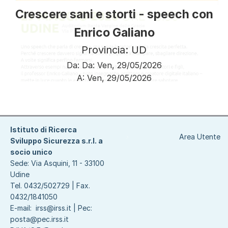
Crescere sani e storti - speech con
Enrico Galiano
Provincia: UD
Da:
Da:
Ven, 29/05/2026
A:
Ven, 29/05/2026
Paginazione
Istituto di Ricerca
Area Utente
Sviluppo Sicurezza s.r.l. a
socio unico
Sede: Via Asquini, 11 - 33100
Udine
Tel. 0432/502729 | Fax.
0432/1841050
E-mail:
irss@irss.it
| Pec:
posta@pec.irss.it