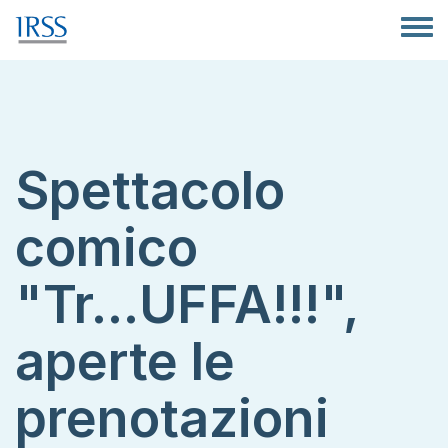
Salta al contenuto principale
Toggle
Spettacolo
comico
"Tr...UFFA!!!",
aperte le
prenotazioni