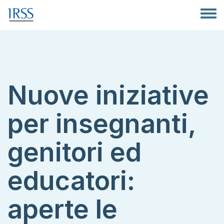
Salta al contenuto principale
Toggle
Nuove iniziative
per insegnanti,
genitori ed
educatori:
aperte le