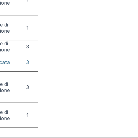
zione
e di
1
zione
e di
3
zione
cata
3
e di
3
zione
e di
1
zione