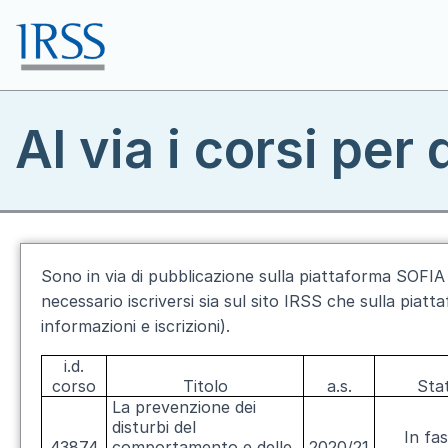
Salta al contenuto principale
Toggle menu
Al via i corsi per
Sono in via di pubblicazione sulla piattaforma SOFIA 
necessario iscriversi sia sul sito IRSS che sulla piatt
informazioni e iscrizioni).
i.d.
corso
Titolo
a.s.
Sta
La prevenzione dei
disturbi del
In fas
43874
comportamento e delle
2020/21