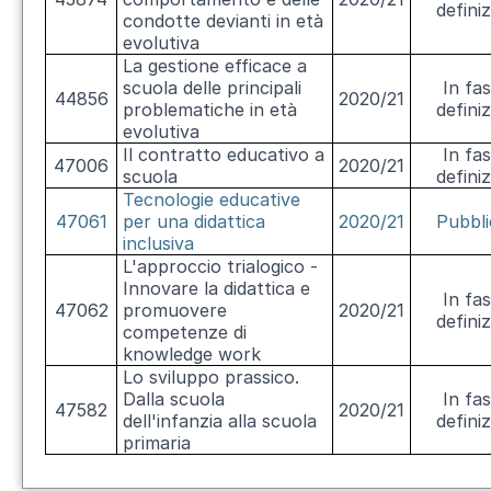
defini
condotte devianti in età
evolutiva
La gestione efficace a
scuola delle principali
In fas
44856
2020/21
problematiche in età
defini
evolutiva
Il contratto educativo a
In fas
47006
2020/21
scuola
defini
Tecnologie educative
47061
per una didattica
2020/21
Pubbli
inclusiva
L'approccio trialogico -
Innovare la didattica e
In fas
47062
promuovere
2020/21
defini
competenze di
knowledge work
Lo sviluppo prassico.
Dalla scuola
In fas
47582
2020/21
dell'infanzia alla scuola
defini
primaria