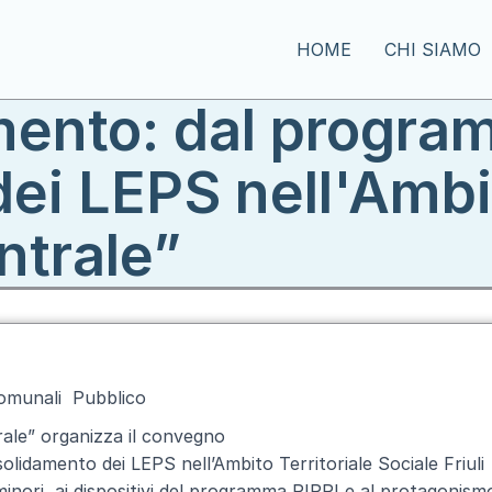
HOME
CHI SIAMO
mento: dal progra
i LEPS nell'Ambit
ntrale”
omunali
Pubblico
rale”
organizza il convegno
lidamento dei LEPS nell’Ambito Territoriale Sociale Friuli
 minori, ai dispositivi del programma PIPPI e al protagonism