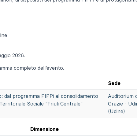
ine
aggio 2026
.
amma completo
dell’evento.
Sede
o: dal programma PIPPi al consolidamento
Auditorium d
erritoriale Sociale “Friuli Centrale”
Grazie - Udi
(Udine)
Dimensione