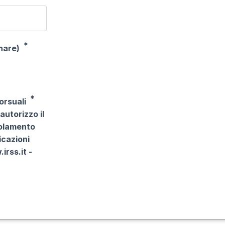
nare)
orsuali
autorizzo il
golamento
icazioni
irss.it -