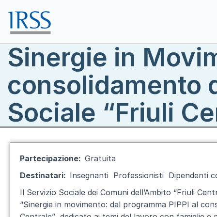
Salta al contenuto principale
Sinergie in Movi
Toggle menu
consolidamento de
Sociale “Friuli Ce
Partecipazione
Gratuita
Destinatari
Insegnanti
Professionisti
Dipendenti c
Il
Servizio Sociale dei Comuni dell’Ambito “Friuli Cent
“Sinergie in movimento: dal programma PIPPI al conso
Centrale”
, dedicato ai temi del lavoro con famiglie e