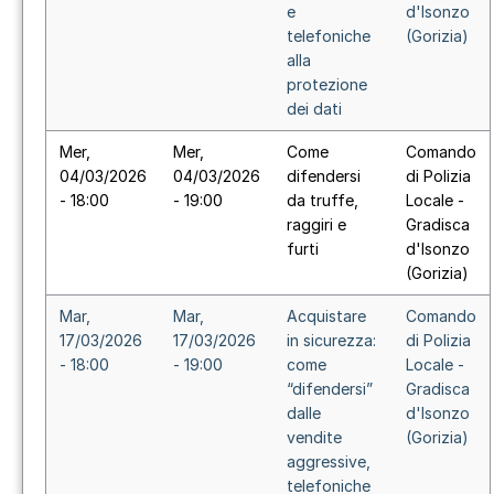
e
d'Isonzo
telefoniche
(Gorizia)
alla
protezione
dei dati
Mer,
Mer,
Come
Comando
04/03/2026
04/03/2026
difendersi
di Polizia
- 18:00
- 19:00
da truffe,
Locale -
raggiri e
Gradisca
furti
d'Isonzo
(Gorizia)
Mar,
Mar,
Acquistare
Comando
17/03/2026
17/03/2026
in sicurezza:
di Polizia
- 18:00
- 19:00
come
Locale -
“difendersi”
Gradisca
dalle
d'Isonzo
vendite
(Gorizia)
aggressive,
telefoniche