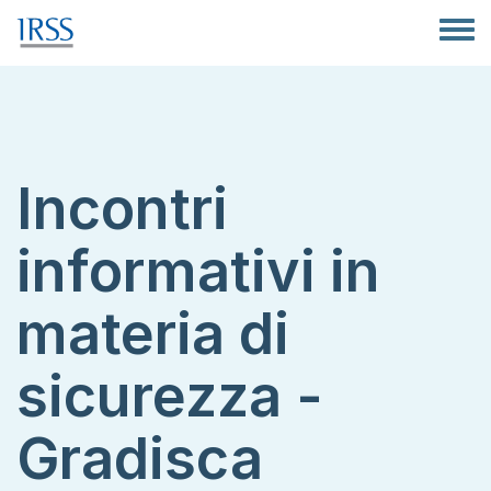
Salta al contenuto principale
Toggle
Incontri
informativi in
materia di
sicurezza -
Gradisca