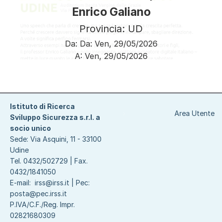
Enrico Galiano
Provincia: UD
Da:
Da:
Ven, 29/05/2026
A:
Ven, 29/05/2026
Paginazione
Istituto di Ricerca
Area Utente
Sviluppo Sicurezza s.r.l. a
socio unico
Sede: Via Asquini, 11 - 33100
Udine
Tel. 0432/502729 | Fax.
0432/1841050
E-mail:
irss@irss.it
| Pec:
posta@pec.irss.it
P.IVA/C.F./Reg. Impr.
02821680309