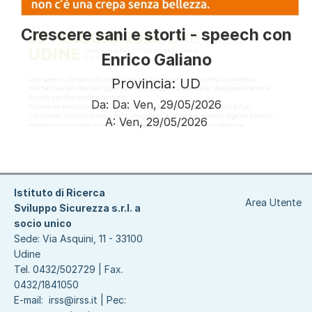
Crescere sani e storti - speech con
Enrico Galiano
Provincia: UD
Da:
Da:
Ven, 29/05/2026
A:
Ven, 29/05/2026
Paginazione
Istituto di Ricerca
Area Utente
Sviluppo Sicurezza s.r.l. a
socio unico
Sede: Via Asquini, 11 - 33100
Udine
Tel. 0432/502729 | Fax.
0432/1841050
E-mail:
irss@irss.it
| Pec: