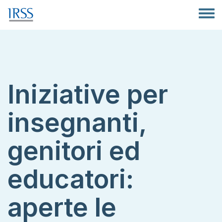
Salta al contenuto principale
Toggle
Iniziative per
insegnanti,
genitori ed
educatori:
aperte le