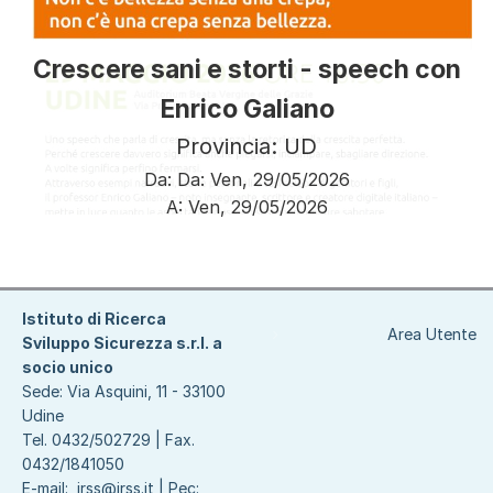
Crescere sani e storti - speech con
Enrico Galiano
Provincia: UD
Da:
Da:
Ven, 29/05/2026
A:
Ven, 29/05/2026
Paginazione
Istituto di Ricerca
Area Utente
Sviluppo Sicurezza s.r.l. a
socio unico
Sede: Via Asquini, 11 - 33100
Udine
Tel. 0432/502729 | Fax.
0432/1841050
E-mail:
irss@irss.it
| Pec: