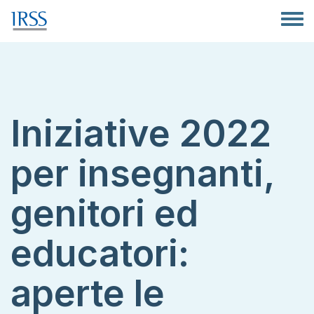
Salta al contenuto principale
Toggle
Iniziative 2022
per insegnanti,
genitori ed
educatori:
aperte le