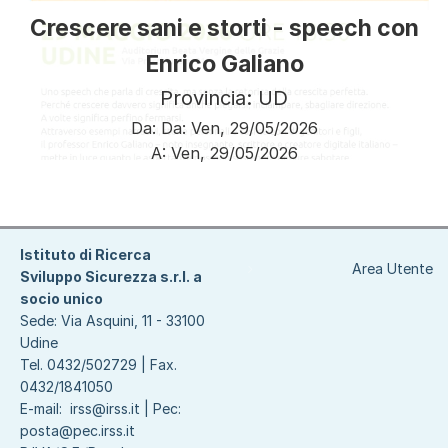
Crescere sani e storti - speech con
Enrico Galiano
Provincia: UD
Da:
Da:
Ven, 29/05/2026
A:
Ven, 29/05/2026
Paginazione
Istituto di Ricerca
Area Utente
Sviluppo Sicurezza s.r.l. a
socio unico
Sede: Via Asquini, 11 - 33100
Udine
Tel. 0432/502729 | Fax.
0432/1841050
E-mail:
irss@irss.it
| Pec:
posta@pec.irss.it