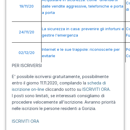
Co
19/11/20
dalle vendite aggressive, telefoniche e porta
di
a porta
La sicurezza in casa: prevenire gli infortuni e
Co
24/11/20
gestire l'emergenza
F
Internet e le sue trappole: riconoscerle per
Po
02/12/20
evitarle
Co
PER ISCRIVERSI
E' possibile iscriversi gratuitamente, possibilmente
entro il giorno 11.11.2020, compilando la
scheda di
iscrizione on-line
cliccando sotto su
ISCRIVITI ORA
.
I posti sono limitati, se interessati consigliamo di
procedere velocemente all'iscrizione. Avranno priorità
nelle iscrizioni le persone residenti a Gorizia.
ISCRIVITI ORA