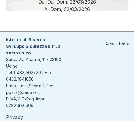
Da:
Da:
Dom, 22/03/2026
A:
Dom, 22/03/2026
Paginazione
Istituto di Ricerca
Area Utente
Sviluppo Sicurezza s.r.l. a
socio unico
Sede: Via Asquini, 11 - 33100
Udine
Tel. 0432/502729 | Fax.
0432/1841050
E-mail:
irss@irss.it
| Pec:
posta@pec.irss.it
P.IVA/C.F./Reg. Impr.
02821680309
Privacy