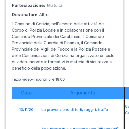
Partecipazione
Gratuita
Destinatari
Altro
Il Comune di Gorizia, nell'ambito delle attività del
Corpo di Polizia Locale e in collaborazione con il
Comando Provinciale dei Carabinieri, il Comando
Provinciale della Guardia di Finanza, il Comando
Provinciale dei Vigili del Fuoco e la Polizia Postale e
delle Comunicazioni di Gorizia ha organizzato un ciclo
di video-incontri informativi in materia di sicurezza a
beneficio della popolazione.
Inizio video-incontri ore 18.00
Data
Argomento
C
13/11/20
La prevenzione di furti, raggiri, truffe
Ca
Acquistare in sicurezza: come “difendersi”