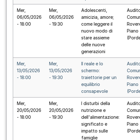
Mer,
Mer,
Adolescenti,
Audit
06/05/2026
06/05/2026
amicizia, amore;
Comun
- 18:00
- 19:30
come leggere il
Rover
nuovo modo di
Piano
stare assieme
(Pord
delle nuove
generazioni
Mer,
Mer,
Il reale e lo
Audit
13/05/2026
13/05/2026
schermo:
Comun
- 18:00
- 19:30
traiettorie per un
Rover
equilibrio
Piano
consapevole
(Pord
Mer,
Mer,
I disturbi della
Audit
20/05/2026
20/05/2026
nutrizione e
Comun
- 18:00
- 19:30
dell'alimentazione:
Rover
significato e
Piano
impatto sulle
(Pord
famiglie