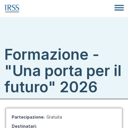
Salta al contenuto principale
Toggle
Formazione -
"Una porta per il
futuro" 2026
Partecipazione
Gratuita
Destinatari