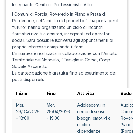
Insegnanti
Genitori
Professionisti
Altro
I Comuni di Porcia, Roveredo in Piano e Prata di
Pordenone, nell'ambito del progetto "
Una porta per il
futuro
" hanno organizzato un ciclo di incontri
formativi rivolti a genitori, insegnanti ed operatori
sociali. Sarà possibile iscriversi agli appuntamenti di
proprio interesse compilando il form.
L'iniziativa è realizzata in collaborazione con l'Ambito
Territoriale del Noncello, "Famiglie in Corso, Coop
Sociale Ascaretto.
La partecipazione è gratuita fino ad esaurimento dei
posti disponibili.
Inizio
Fine
Attività
Sede
Mer,
Mer,
Adolescenti in
Audit
29/04/2026
29/04/2026
cerca di senso:
Comun
- 18:00
- 19:30
bisogni emotivi e
Rover
rischio
Piano
dipendenze
(Pord