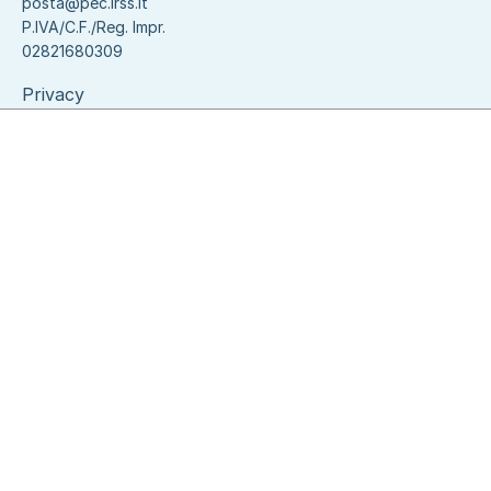
posta@pec.irss.it
P.IVA/C.F./Reg. Impr.
02821680309
Privacy