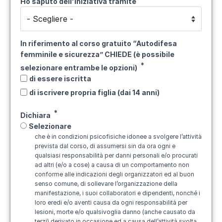
Ho saputo dell'iniziativa tramite
In riferimento al corso gratuito “Autodifesa
femminile e sicurezza” CHIEDE (è possibile
selezionare entrambe le opzioni)
di essere iscritta
di iscrivere propria figlia (dai 14 anni)
Dichiara
Selezionare
che è in condizioni psicofisiche idonee a svolgere l’attività
prevista dal corso, di assumersi sin da ora ogni e
qualsiasi responsabilità per danni personali e/o procurati
ad altri (e/o a cose) a causa di un comportamento non
conforme alle indicazioni degli organizzatori ed al buon
senso comune, di sollevare l’organizzazione della
manifestazione, i suoi collaboratori e dipendenti, nonché i
loro eredi e/o aventi causa da ogni responsabilità per
lesioni, morte e/o qualsivoglia danno (anche causato da
terzi) derivato in occasione ed a causa dell’attività svolta.