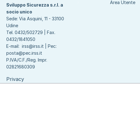
Area Utente
Sviluppo Sicurezza s.r.l. a
socio unico
Sede: Via Asquini, 11 - 33100
Udine
Tel. 0432/502729 | Fax.
0432/1841050
E-mail:
irss@irss.it
| Pec:
posta@pec.irss.it
P.IVA/C.F./Reg. Impr.
02821680309
Privacy