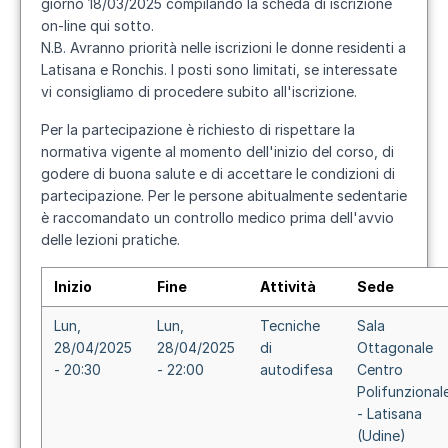
giorno
18/03/2025
compilando la scheda di iscrizione
on-line qui sotto
.
N.B. Avranno priorità nelle iscrizioni le donne residenti a
Latisana e Ronchis. I posti sono limitati, se interessate
vi consigliamo di procedere subito all'iscrizione.
Per la partecipazione è richiesto di rispettare la
normativa vigente al momento dell'inizio del corso, di
godere di buona salute e di accettare le condizioni di
partecipazione. Per le persone abitualmente sedentarie
è raccomandato un controllo medico prima dell'avvio
delle lezioni pratiche.
Inizio
Fine
Attività
Sede
Lun,
Lun,
Tecniche
Sala
28/04/2025
28/04/2025
di
Ottagonale
- 20:30
- 22:00
autodifesa
Centro
Polifunzional
- Latisana
(Udine)