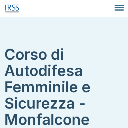
Salta al contenuto principale
Toggle
Corso di
Autodifesa
Femminile e
Sicurezza -
Monfalcone