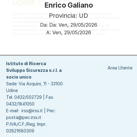
Enrico Galiano
Provincia: UD
Da:
Da:
Ven, 29/05/2026
A:
Ven, 29/05/2026
Paginazione
Istituto di Ricerca
Area Utente
Sviluppo Sicurezza s.r.l. a
socio unico
Sede: Via Asquini, 11 - 33100
Udine
Tel. 0432/502729 | Fax.
0432/1841050
E-mail:
irss@irss.it
| Pec:
posta@pec.irss.it
P.IVA/C.F./Reg. Impr.
02821680309